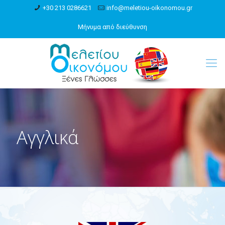
+30 213 0286621
info@meletiou-oikonomou.gr
Μήνυμα από διεύθυνση
Αγγλικά