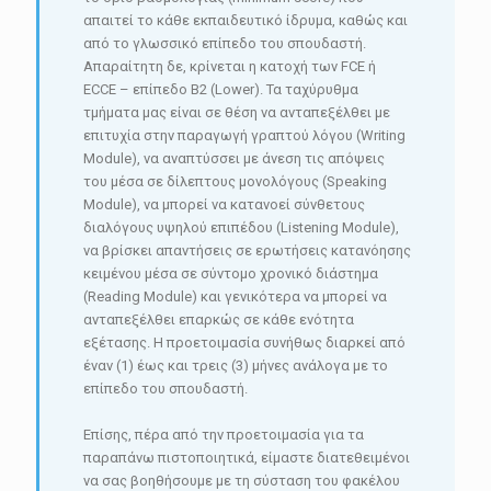
απαιτεί το κάθε εκπαιδευτικό ίδρυμα, καθώς και
από το γλωσσικό επίπεδο του σπουδαστή.
Απαραίτητη δε, κρίνεται η κατοχή των FCE ή
ECCE – επίπεδο B2 (Lower). Τα ταχύρυθμα
τμήματα μας είναι σε θέση να ανταπεξέλθει με
επιτυχία στην παραγωγή γραπτού λόγου (Writing
Module), να αναπτύσσει με άνεση τις απόψεις
του μέσα σε δίλεπτους μονολόγους (Speaking
Module), να μπορεί να κατανοεί σύνθετους
διαλόγους υψηλού επιπέδου (Listening Module),
να βρίσκει απαντήσεις σε ερωτήσεις κατανόησης
κειμένου μέσα σε σύντομο χρονικό διάστημα
(Reading Module) και γενικότερα να μπορεί να
ανταπεξέλθει επαρκώς σε κάθε ενότητα
εξέτασης. Η προετοιμασία συνήθως διαρκεί από
έναν (1) έως και τρεις (3) μήνες ανάλογα με το
επίπεδο του σπουδαστή.
Επίσης, πέρα από την προετοιμασία για τα
παραπάνω πιστοποιητικά, είμαστε διατεθειμένοι
να σας βοηθήσουμε με τη σύσταση του φακέλου