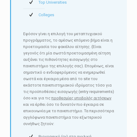
Top Universities
Colleges
Εφόσον γίνει η επιλογή του μεταπτυχιακού
προγράμματος, το αμέσως επόμενο βήμα είναι η
προετοιμασία του φακέλου αίτησης. (Είναι
γεγονός ότι μία σωστά προετοιμασμένη αίτηση
αυξάνει τις πιθανότητες εισαγωγής στο
πανεπιστήμιο της επιλογής σας). Επομένως, είναι
σημαντικό ο ενδιαφερόμενος να ενημερωθεί
σωστά και έγκαιρα μέσα από το site του
εκάστοτε πανεπιστημιακού ιδρύματος τόσο για
τις προϋποθέσεις εισαγωγής (entry requirements)
όσο και για τις
προθεσμίες υποβολής αιτήσεων
και να έρθει όσο το δυνατόν πιο έγκαιρα σε
επικοινωνία με το πανεπιστήμιο. Τα περισσότερα
αγγλόφωνα πανεπιστήμια του εξωτερικού
συνήθως ζητούν:
Βιογραφικό (cv) στα αγγλικά