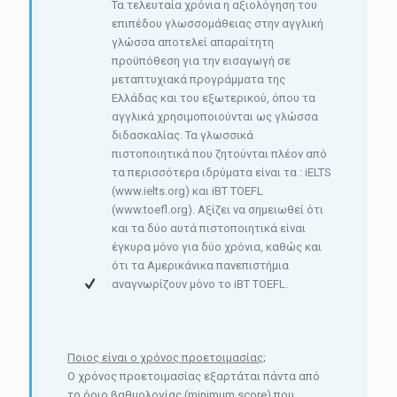
Τα τελευταία χρόνια η αξιολόγηση του
επιπέδου γλωσσομάθειας στην αγγλική
γλώσσα αποτελεί απαραίτητη
προϋπόθεση για την εισαγωγή σε
μεταπτυχιακά προγράμματα της
Ελλάδας και του εξωτερικού, όπου τα
αγγλικά χρησιμοποιούνται ως γλώσσα
διδασκαλίας. Τα γλωσσικά
πιστοποιητικά που ζητούνται πλέον από
τα περισσότερα ιδρύματα είναι τα : iELTS
(www.ielts.org) και iBT TOEFL
(www.toefl.org). Αξίζει να σημειωθεί ότι
και τα δύο αυτά πιστοποιητικά είναι
έγκυρα μόνο για δύο χρόνια, καθώς και
ότι τα Αμερικάνικα πανεπιστήμια
αναγνωρίζουν μόνο το iBT TOEFL.
Ποιος είναι ο χρόνος προετοιμασίας;
Ο χρόνος προετοιμασίας εξαρτάται πάντα από
το όριο βαθμολογίας (minimum score) που