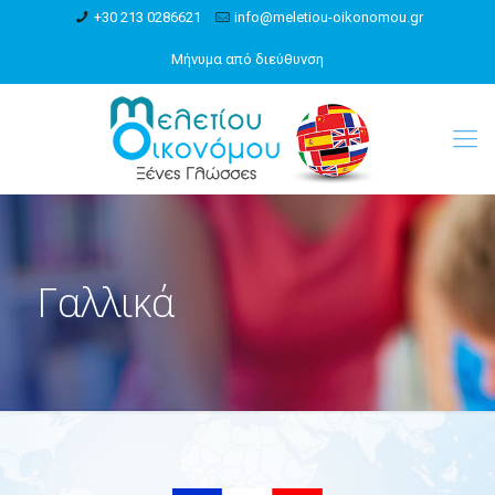
+30 213 0286621
info@meletiou-oikonomou.gr
Μήνυμα από διεύθυνση
Γαλλικά